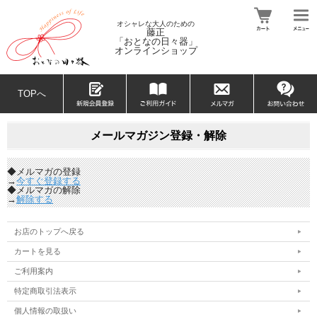
オシャレな大人のための
藤正
「おとなの日々器」
オンラインショップ
TOPへ
メールマガジン登録・解除
◆メルマガの登録
→
今すぐ登録する
◆メルマガの解除
→
解除する
お店のトップへ戻る
カートを見る
ご利用案内
特定商取引法表示
個人情報の取扱い