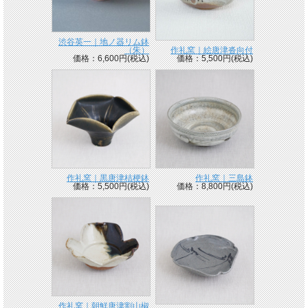
渋谷英一｜地ノ器リム鉢
（朱）
作礼窯｜絵唐津沓向付
価格：6,600円(税込)
価格：5,500円(税込)
作礼窯｜黒唐津桔梗鉢
作礼窯｜三島鉢
価格：5,500円(税込)
価格：8,800円(税込)
作礼窯｜朝鮮唐津割山椒