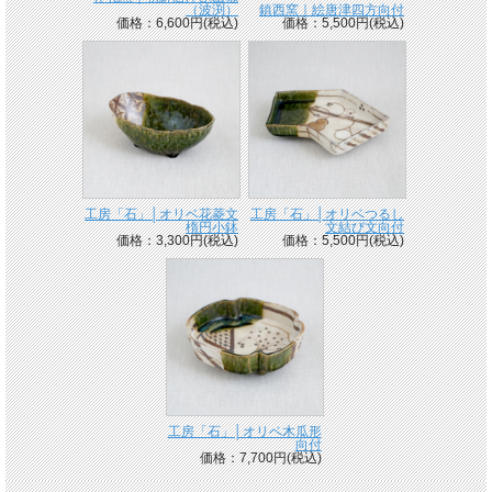
（波渕）
鎮西窯｜絵唐津四方向付
価格：6,600円(税込)
価格：5,500円(税込)
工房「石」│オリベ花菱文
工房「石」│オリベつるし
楕円小鉢
文結び文向付
価格：3,300円(税込)
価格：5,500円(税込)
工房「石」│オリベ木瓜形
向付
価格：7,700円(税込)