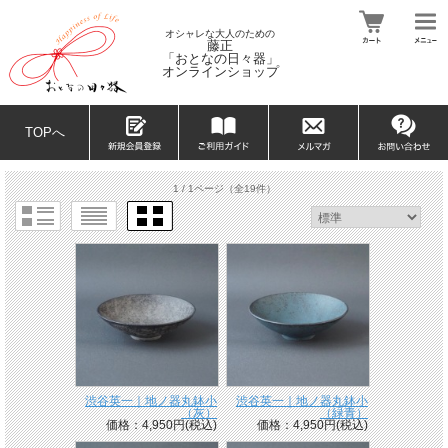
オシャレな大人のための
藤正
「おとなの日々器」
オンラインショップ
TOPへ
1 / 1ページ
（全19件）
渋谷英一｜地ノ器丸鉢小
渋谷英一｜地ノ器丸鉢小
（灰）
（緑青）
価格：4,950円(税込)
価格：4,950円(税込)