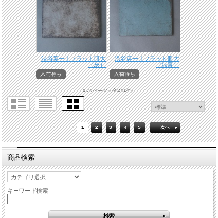
渋谷英一｜フラット皿大
渋谷英一｜フラット皿大
（灰）
（緑青）
入荷待ち
入荷待ち
1 / 9ページ
（全241件）
1
2
3
4
5
次へ
商品検索
キーワード検索