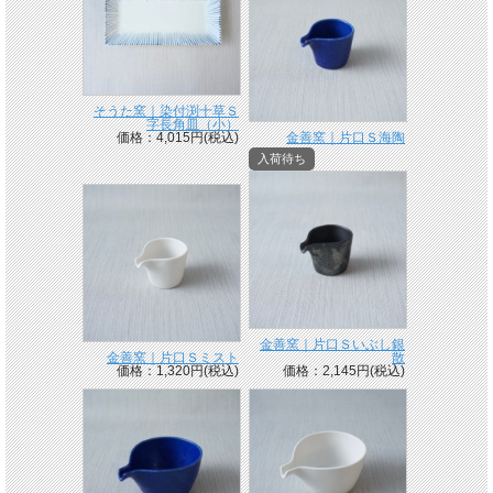
そうた窯｜染付渕十草Ｓ
字長角皿（小）
価格：4,015円(税込)
金善窯｜片口Ｓ海陶
入荷待ち
金善窯｜片口Ｓいぶし銀
金善窯｜片口Ｓミスト
散
価格：1,320円(税込)
価格：2,145円(税込)