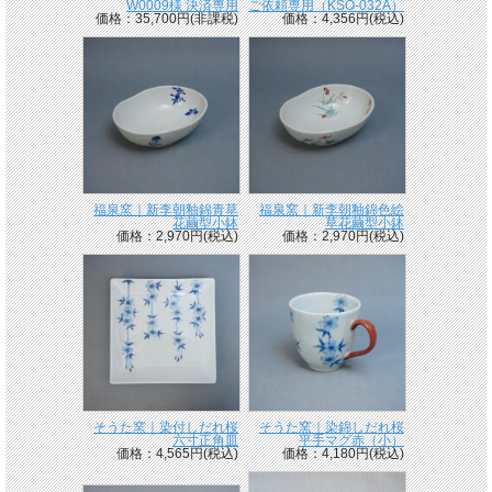
W0009様 決済専用
ご依頼専用（KSO-032A）
価格：35,700円(非課税)
価格：4,356円(税込)
福泉窯｜新李朝釉錦青草
福泉窯｜新李朝釉錦色絵
花繭型小鉢
草花繭型小鉢
価格：2,970円(税込)
価格：2,970円(税込)
そうた窯｜染付しだれ桜
そうた窯｜染錦しだれ桜
六寸正角皿
平手マグ赤（小）
価格：4,565円(税込)
価格：4,180円(税込)