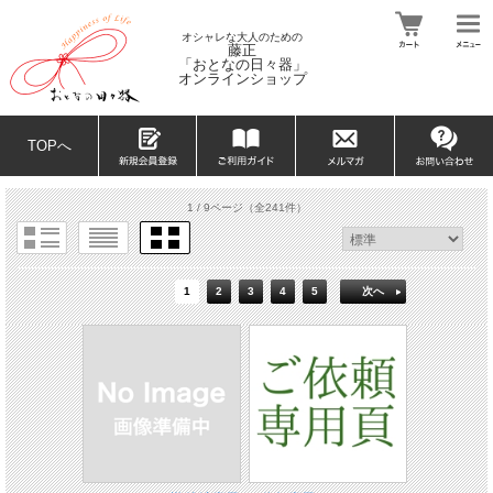
オシャレな大人のための
藤正
「おとなの日々器」
オンラインショップ
TOPへ
1 / 9ページ
（全241件）
1
2
3
4
5
次へ