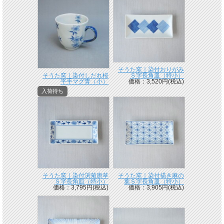
そうた窯｜染付おりがみ
そうた窯｜染付しだれ桜
Ｓ字長角皿（特小）
平手マグ青（小）
価格：3,520円(税込)
入荷待ち
そうた窯｜染付渕菊唐草
そうた窯｜染付描き麻の
Ｓ字長角皿（特小）
葉Ｓ字長角皿（特小）
価格：3,795円(税込)
価格：3,905円(税込)