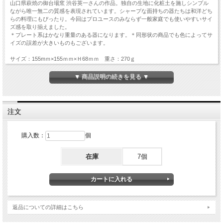
山口県萩焼の御台場窯 渋谷英一さんの作品。独自の生地に化粧土を施しシンプル
ながら唯一無二の質感を表現されています。シャープな面持ちの器たちは和洋どち
らの料理にもぴったり。今回はプロユースのみならず一般家庭でも使いやすいサイ
ズ感を取り揃えました。
＊プレート系はかなり重量のある器になります。＊同形状の商品でも色によってサ
イズの誤差が大きいものもございます。
サイズ：155mｍ×155ｍｍ×Ｈ68ｍｍ 重さ：270ｇ
※ひとつひとつ風合いやサイズなどに差がございます。
▼ 商品説明の続きを見る ▼
※表面に撥水加工を施しておりますが絶対に染みないというわけではございませ
ん。ご了承ください。
※食洗器の使用はオススメしておりません。
※在庫数より多くお求めの際は3か月から半年ほど納期を頂いております。
注文
※在庫は実店舗と共有しておりますので、状況によっては在庫数が前後する可能性
があり
ご希望の数量をお届けできない場合がございます。 その際は別途メールにてお知
購入数：
個
らせいたします。
在庫
7個
返品についての詳細はこちら