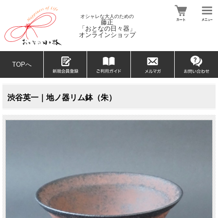
オシャレな大人のための
藤正
「おとなの日々器」
オンラインショップ
TOPへ
渋谷英一｜地ノ器リム鉢（朱）